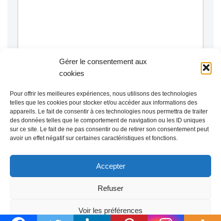
Gérer le consentement aux
cookies
Pour offrir les meilleures expériences, nous utilisons des technologies
telles que les cookies pour stocker et/ou accéder aux informations des
appareils. Le fait de consentir à ces technologies nous permettra de traiter
des données telles que le comportement de navigation ou les ID uniques
sur ce site. Le fait de ne pas consentir ou de retirer son consentement peut
avoir un effet négatif sur certaines caractéristiques et fonctions.
Accepter
Refuser
Mentions Legales
Contact
Equipe
Voir les préférences