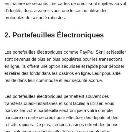
en matière de sécurité. Les cartes de crédit sont sujettes au vol
d’identité, donc assurez-vous que le casino utilise des
protocoles de sécurité robustes.
2. Portefeuilles Électroniques
Les portefeuilles électroniques comme PayPal, Skrill et Neteller
sont devenus de plus en plus populaires pour les transactions
en ligne. Ils offrent une option sécurisée et rapide pour déposer
et retirer des fonds dans les casinos en ligne. Leur popularité
réside dans leur commodité et leur sécurité accrue.
Les portefeuilles électroniques permettent souvent des
transferts quasi-instantanés et sont faciles à utiliser. Vous
pouvez lier votre portefeuille électronique à votre compte
bancaire ou carte de crédit pour effectuer des dépôts et des
retraits rapides. De plus, certains casinos offrent des bonus
exclusifs pour les dépôts effectués via des portefeuilles