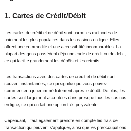
1. Cartes de Crédit/Débit
Les cartes de crédit et de débit sont parmi les méthodes de
paiement les plus populaires dans les casinos en ligne. Elles
offrent une commodité et une accessibilité incomparables. La
plupart des gens possèdent déjà une carte de crédit ou de débit,
ce qui facilite grandement les dépôts et les retraits.
Les transactions avec des cartes de crédit et de débit sont
souvent instantanées, ce qui signifie que vous pouvez
commencer à jouer immédiatement après le dépôt. De plus, les
cartes sont largement acceptées dans presque tous les casinos
en ligne, ce qui en fait une option très polyvalente.
Cependant, il faut également prendre en compte les frais de
transaction qui peuvent s’appliquer, ainsi que les préoccupations