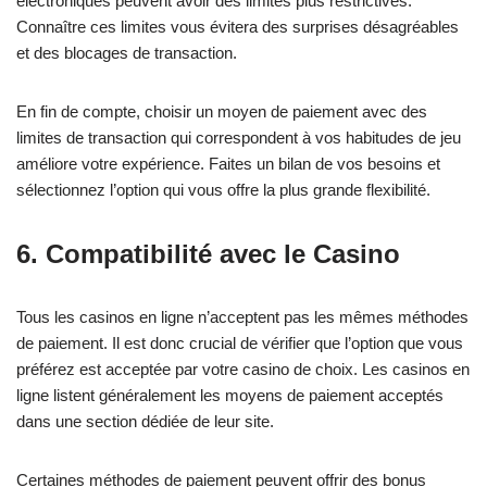
électroniques peuvent avoir des limites plus restrictives.
Connaître ces limites vous évitera des surprises désagréables
et des blocages de transaction.
En fin de compte, choisir un moyen de paiement avec des
limites de transaction qui correspondent à vos habitudes de jeu
améliore votre expérience. Faites un bilan de vos besoins et
sélectionnez l’option qui vous offre la plus grande flexibilité.
6. Compatibilité avec le Casino
Tous les casinos en ligne n’acceptent pas les mêmes méthodes
de paiement. Il est donc crucial de vérifier que l’option que vous
préférez est acceptée par votre casino de choix. Les casinos en
ligne listent généralement les moyens de paiement acceptés
dans une section dédiée de leur site.
Certaines méthodes de paiement peuvent offrir des bonus