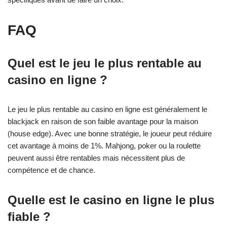
FAQ
Quel est le jeu le plus rentable au
casino en ligne ?
Le jeu le plus rentable au casino en ligne est généralement le
blackjack en raison de son faible avantage pour la maison
(house edge). Avec une bonne stratégie, le joueur peut réduire
cet avantage à moins de 1%. Mahjong, poker ou la roulette
peuvent aussi être rentables mais nécessitent plus de
compétence et de chance.
Quelle est le casino en ligne le plus
fiable ?