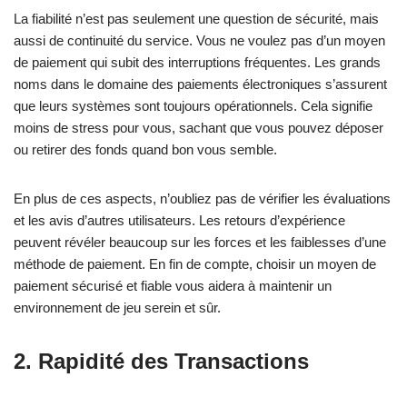
La fiabilité n’est pas seulement une question de sécurité, mais
aussi de continuité du service. Vous ne voulez pas d’un moyen
de paiement qui subit des interruptions fréquentes. Les grands
noms dans le domaine des paiements électroniques s’assurent
que leurs systèmes sont toujours opérationnels. Cela signifie
moins de stress pour vous, sachant que vous pouvez déposer
ou retirer des fonds quand bon vous semble.
En plus de ces aspects, n’oubliez pas de vérifier les évaluations
et les avis d’autres utilisateurs. Les retours d’expérience
peuvent révéler beaucoup sur les forces et les faiblesses d’une
méthode de paiement. En fin de compte, choisir un moyen de
paiement sécurisé et fiable vous aidera à maintenir un
environnement de jeu serein et sûr.
2. Rapidité des Transactions