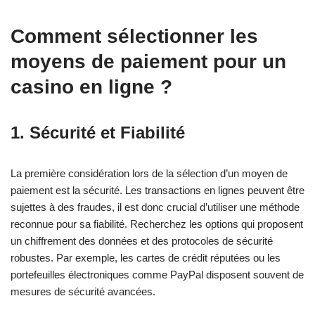
Comment sélectionner les
moyens de paiement pour un
casino en ligne ?
1. Sécurité et Fiabilité
La première considération lors de la sélection d’un moyen de
paiement est la sécurité. Les transactions en lignes peuvent être
sujettes à des fraudes, il est donc crucial d’utiliser une méthode
reconnue pour sa fiabilité. Recherchez les options qui proposent
un chiffrement des données et des protocoles de sécurité
robustes. Par exemple, les cartes de crédit réputées ou les
portefeuilles électroniques comme PayPal disposent souvent de
mesures de sécurité avancées.