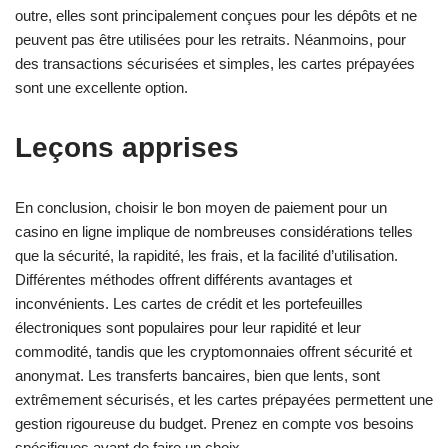
outre, elles sont principalement conçues pour les dépôts et ne
peuvent pas être utilisées pour les retraits. Néanmoins, pour
des transactions sécurisées et simples, les cartes prépayées
sont une excellente option.
Leçons apprises
En conclusion, choisir le bon moyen de paiement pour un
casino en ligne implique de nombreuses considérations telles
que la sécurité, la rapidité, les frais, et la facilité d’utilisation.
Différentes méthodes offrent différents avantages et
inconvénients. Les cartes de crédit et les portefeuilles
électroniques sont populaires pour leur rapidité et leur
commodité, tandis que les cryptomonnaies offrent sécurité et
anonymat. Les transferts bancaires, bien que lents, sont
extrêmement sécurisés, et les cartes prépayées permettent une
gestion rigoureuse du budget. Prenez en compte vos besoins
spécifiques avant de faire un choix.