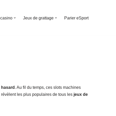
 casino
Jeux de grattage
Parier eSport
e hasard
. Au fil du temps, ces slots machines
 révèlent les plus populaires de tous les
jeux de