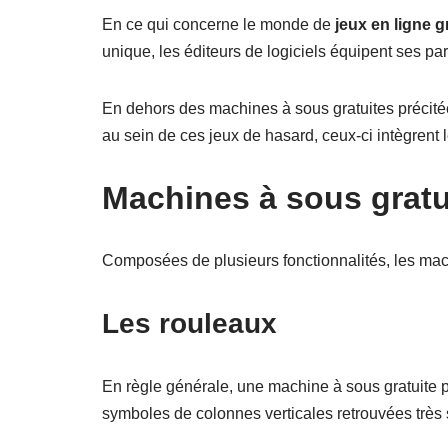
En ce qui concerne le monde de
jeux en ligne g
unique, les éditeurs de logiciels équipent ses pa
En dehors des machines à sous gratuites précitées
au sein de ces jeux de hasard, ceux-ci intègrent 
Machines à sous gratui
Composées de plusieurs fonctionnalités, les mach
Les rouleaux
En règle générale, une machine à sous gratuite p
symboles de colonnes verticales retrouvées très 