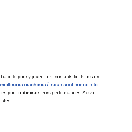
habilité pour y jouer. Les montants fictifs mis en
 meilleures machines à sous sont sur ce site
.
gles pour
optimiser
leurs performances. Aussi,
mules.