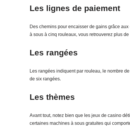
Les lignes de paiement
Des chemins pour encaisser de gains grâce aux c
à sous à cinq rouleaux, vous retrouverez plus de
Les rangées
Les rangées indiquent par rouleau, le nombre de
de six rangées.
Les thèmes
Avant tout, notez bien que les jeux de casino dét
certaines machines à sous gratuites qui comport