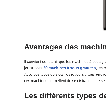
Avantages des machin
Il convient de retenir que les machines à sous gr
jeu sur ces
30 machines à sous gratuites
, les 
Avec ces types de slots, les joueurs y
apprendr
ces machines permettent de se distraire et de se d
Les différents types d