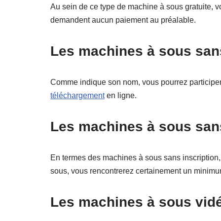
Au sein de ce type de machine à sous gratuite, v
demandent aucun paiement au préalable.
Les machines à sous san
Comme indique son nom, vous pourrez participer 
téléchargement
en ligne.
Les machines à sous sans
En termes des machines à sous sans inscription, 
sous, vous rencontrerez certainement un minimu
Les machines à sous vid