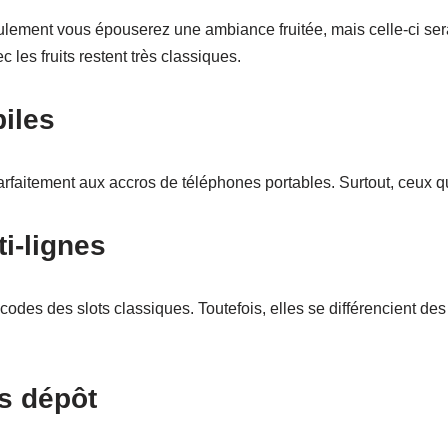
ulement vous épouserez une ambiance fruitée, mais celle-ci ser
les fruits restent très classiques.
iles
faitement aux accros de téléphones portables. Surtout, ceux qu
i-lignes
codes des slots classiques. Toutefois, elles se différencient d
s dépôt