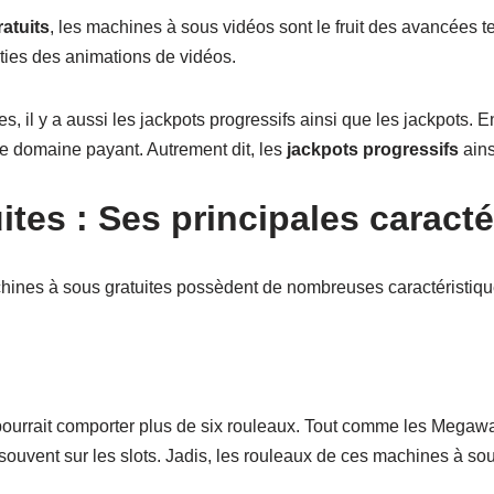
ratuits
, les machines à sous vidéos sont le fruit des avancées 
rties des animations de vidéos.
, il y a aussi les jackpots progressifs ainsi que les jackpots. 
le domaine payant. Autrement dit, les
jackpots progressifs
ains
tes : Ses principales caracté
ines à sous gratuites possèdent de nombreuses caractéristiques
ourrait comporter plus de six rouleaux. Tout comme les Megaway
souvent sur les slots. Jadis, les rouleaux de ces machines à so