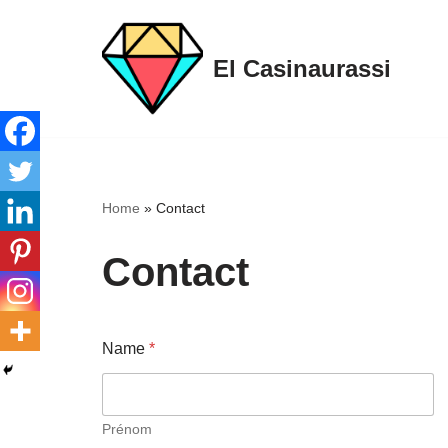
Aller
El Casinaurassi
au
contenu
Home
»
Contact
Contact
Name
*
Prénom