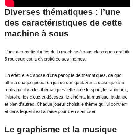
Diverses thématiques : l’une
des caractéristiques de cette
machine à sous
L’une des particularités de la machine à sous classiques gratuite
5 rouleaux est la diversité de ses thèmes.
En effet, elle dispose d’une panoplie de thématiques, de quoi
offrir à chaque joueur un jeu de son goût. Sur la classique à 5
rouleaux, il y a les thématiques telles que le sport, les animaux,
l’histoire, les dieux et déesses, le cinéma, la musique, la danse
et bien d’autres. Chaque joueur choisit le thème qui lui convient
et dans lequel il est à l’aise pour bien s’amuser.
Le graphisme et la musique