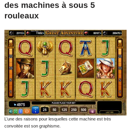
des machines à sous 5
rouleaux
L’une des raisons pour lesquelles cette machine est très
convoitée est son graphisme.