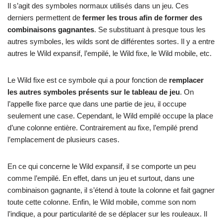
Il s’agit des symboles normaux utilisés dans un jeu. Ces
derniers permettent de
fermer les trous afin de former des
combinaisons gagnantes
. Se substituant à presque tous les
autres symboles, les wilds sont de différentes sortes. Il y a entre
autres le Wild expansif, l’empilé, le Wild fixe, le Wild mobile, etc.
Le Wild fixe est ce symbole qui a pour fonction de
remplacer
les autres symboles présents sur le tableau de jeu
. On
l’appelle fixe parce que dans une partie de jeu, il occupe
seulement une case. Cependant, le Wild empilé occupe la place
d’une colonne entière. Contrairement au fixe, l’empilé prend
l’emplacement de plusieurs cases.
En ce qui concerne le Wild expansif, il se comporte un peu
comme l’empilé. En effet, dans un jeu et surtout, dans une
combinaison gagnante, il s’étend à toute la colonne et fait gagner
toute cette colonne. Enfin, le Wild mobile, comme son nom
l’indique, a pour particularité de se déplacer sur les rouleaux. Il