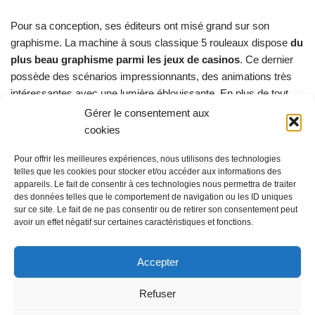
Pour sa conception, ses éditeurs ont misé grand sur son
graphisme. La machine à sous classique 5 rouleaux dispose
du
plus beau graphisme parmi les jeux de casinos
. Ce dernier
possède des scénarios impressionnants, des animations très
intéressantes avec une lumière éblouissante. En plus de tout
ceci, vous avez une musique qui s’adapte à tous les types de
Gérer le consentement aux
thématiques. Chaque situation dans le jeu dispose d’un bruit
cookies
sonore, de quoi agrémenter l’ambiance du jeu.
Pour offrir les meilleures expériences, nous utilisons des technologies
telles que les cookies pour stocker et/ou accéder aux informations des
La machine à sous classiques gratuite 5 rouleaux est le jeu le
appareils. Le fait de consentir à ces technologies nous permettra de traiter
des données telles que le comportement de navigation ou les ID uniques
plus joué parmi les machines à sous, compte tenu de ses
sur ce site. Le fait de ne pas consentir ou de retirer son consentement peut
nombreuses lignes de paiement.
avoir un effet négatif sur certaines caractéristiques et fonctions.
Accepter
Refuser