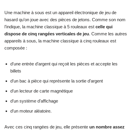
Une machine à sous est un appareil électronique de jeu de
hasard qu’on joue avec des pièces de jetons. Comme son nom
l’indique, la machine classique à 5 rouleaux est
celle qui
dispose de cinq rangées verticales de jeu
. Comme les autres
appareils à sous, la machine classique à cinq rouleaux est
composée :
d’une entrée d’argent qui reçoit les pièces et accepte les
billets
d’un bac à pièce qui représente la sortie d’argent
d’un lecteur de carte magnétique
d’un système d’affichage
d’un moteur aléatoire.
Avec ces cinq rangées de jeu, elle présente
un nombre assez