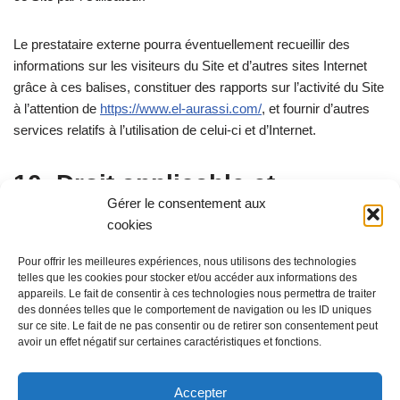
Le prestataire externe pourra éventuellement recueillir des
informations sur les visiteurs du Site et d’autres sites Internet
grâce à ces balises, constituer des rapports sur l’activité du Site
à l’attention de
https://www.el-aurassi.com/
, et fournir d’autres
services relatifs à l’utilisation de celui-ci et d’Internet.
10. Droit applicable et
Gérer le consentement aux
attribution de juridiction.
cookies
Pour offrir les meilleures expériences, nous utilisons des technologies
Tout litige en relation avec l’utilisation du site
https://www.el-
telles que les cookies pour stocker et/ou accéder aux informations des
aurassi.com/
est soumis au droit canadien. En dehors des cas
appareils. Le fait de consentir à ces technologies nous permettra de traiter
des données telles que le comportement de navigation ou les ID uniques
où la loi ne le permet pas, il est fait attribution exclusive de
sur ce site. Le fait de ne pas consentir ou de retirer son consentement peut
juridiction aux tribunaux compétents de elaurassi
avoir un effet négatif sur certaines caractéristiques et fonctions.
Accepter